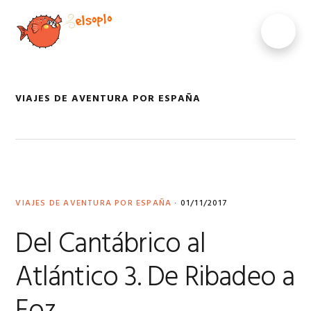
Saltar
Saltar
Saltar
Saltar
a
al
a
al
MENU
la
contenido
la
pie
navegación
principal
barra
de
principal
lateral
página
principal
VIAJES DE AVENTURA POR ESPAÑA
VIAJES DE AVENTURA POR ESPAÑA
·
01/11/2017
Del Cantábrico al
Atlántico 3. De Ribadeo a