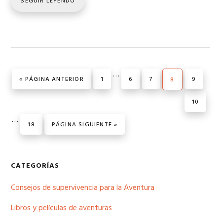
SEGUIR LEYENDO
Páginas
…
IR A LA
PÁGINA
PÁGINA
PÁGINA
PÁGINA
«
PÁGINA ANTERIOR
1
6
7
PÁGINA
9
8
intermedias
omitidas
PÁGINA
10
Páginas
…
PÁGINA
IR A LA
18
PÁGINA SIGUIENTE »
intermedias
omitidas
Barra
CATEGORÍAS
lateral
Consejos de supervivencia para la Aventura
principal
Libros y películas de aventuras