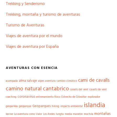
Trekking y Senderismo
Trekking, montaña y turismo de aventuras
Turismo de Aventuras
Viajes de aventura por el mundo
Viajes de aventura por España
AVENTURAS CON ESENCIA
cami de cavalls
alma salvaje
acampada
alpes
aventura
cambio climático
camino natural cantabrico
cavalls del vent
cavalls de vent
coronavirus
coaching
entrenamiento físico
Estrecho de Gibraltar
explorador
islandia
Geoparques
geoparkea
geoparque
hiking
impacto ambiental
montañas
karine
La aventura como Valor
Los Andes
lungta
media maratón
mochila