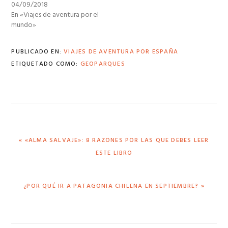
04/09/2018
En «Viajes de aventura por el
mundo»
PUBLICADO EN:
VIAJES DE AVENTURA POR ESPAÑA
ETIQUETADO COMO:
GEOPARQUES
ENTRADA
« «ALMA SALVAJE»: 8 RAZONES POR LAS QUE DEBES LEER
ANTERIOR:
ESTE LIBRO
SIGUIENTE
¿POR QUÉ IR A PATAGONIA CHILENA EN SEPTIEMBRE? »
ENTRADA: