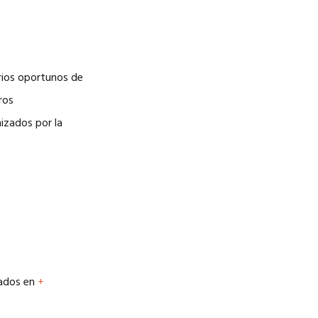
arios oportunos de
ros
nizados por la
lados en
+