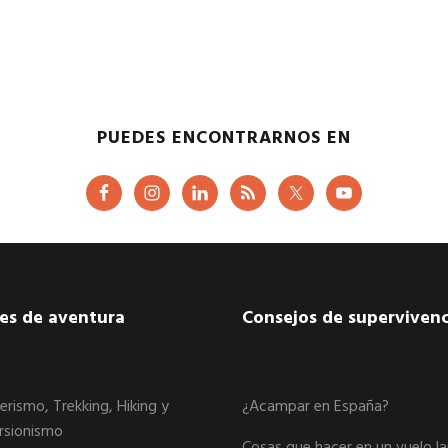
PUEDES ENCONTRARNOS EN
jes de aventura
Consejos de supervivenc
erismo, Trekking, Hiking y
¿Acampar en España?
rsionismo