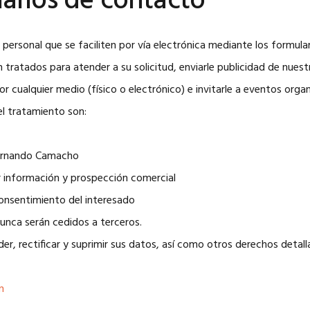
larios de contacto
 personal que se faciliten por vía electrónica mediante los formul
tratados para atender a su solicitud, enviarle publicidad de nuest
r cualquier medio (físico o electrónico) e invitarle a eventos orga
l tratamiento son:
Fernando Camacho
ar información y prospección comercial
Consentimiento del interesado
Nunca serán cedidos a terceros.
der, rectificar y suprimir sus datos, así como otros derechos detal
n