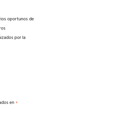
arios oportunos de
ros
nizados por la
lados en
+