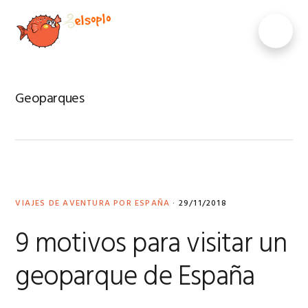
Saltar
Saltar
Saltar
Saltar
a
al
a
al
MENU
la
contenido
la
pie
navegación
principal
barra
de
principal
lateral
página
principal
Geoparques
VIAJES DE AVENTURA POR ESPAÑA
·
29/11/2018
9 motivos para visitar un
geoparque de España