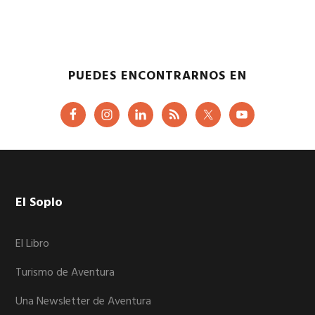
PUEDES ENCONTRARNOS EN
Footer
El Soplo
El Libro
Turismo de Aventura
Una Newsletter de Aventura