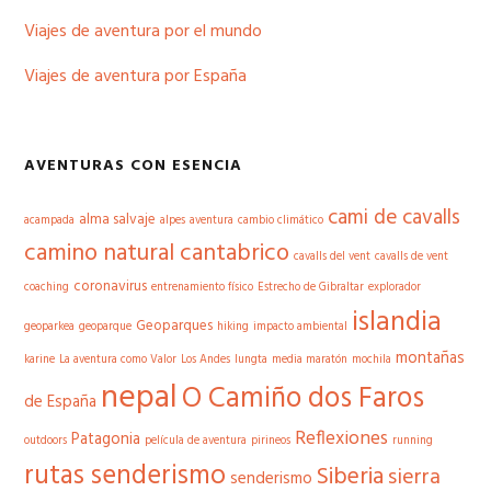
Viajes de aventura por el mundo
Viajes de aventura por España
AVENTURAS CON ESENCIA
cami de cavalls
alma salvaje
acampada
alpes
aventura
cambio climático
camino natural cantabrico
cavalls del vent
cavalls de vent
coronavirus
coaching
entrenamiento físico
Estrecho de Gibraltar
explorador
islandia
Geoparques
geoparkea
geoparque
hiking
impacto ambiental
montañas
karine
La aventura como Valor
Los Andes
lungta
media maratón
mochila
nepal
O Camiño dos Faros
de España
Reflexiones
Patagonia
outdoors
película de aventura
pirineos
running
rutas senderismo
Siberia
sierra
senderismo