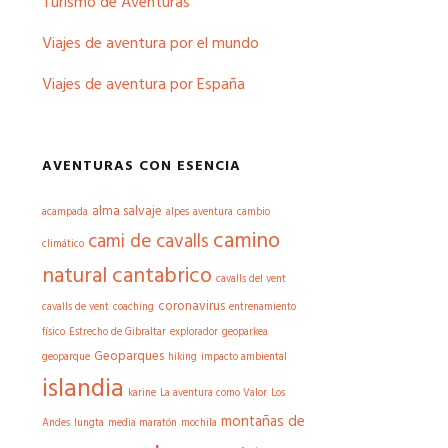
Turismo de Aventuras
Viajes de aventura por el mundo
Viajes de aventura por España
AVENTURAS CON ESENCIA
alma salvaje
acampada
alpes
aventura
cambio
camino
cami de cavalls
climático
natural cantabrico
cavalls del vent
coronavirus
cavalls de vent
coaching
entrenamiento
físico
Estrecho de Gibraltar
explorador
geoparkea
Geoparques
geoparque
hiking
impacto ambiental
islandia
karine
La aventura como Valor
Los
montañas de
Andes
lungta
media maratón
mochila