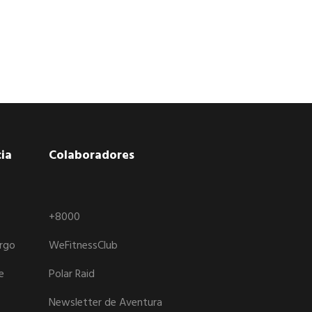
ia
Colaboradores
+8000
argo
WeFitnessClub
e
Polar Raid
Newsletter de Aventura