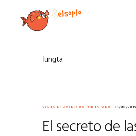
Saltar
Saltar
Saltar
Saltar
a
al
a
al
la
contenido
la
pie
navegación
principal
barra
de
principal
lateral
página
principal
lungta
VIAJES DE AVENTURA POR ESPAÑA
·
29/08/201
El secreto de l