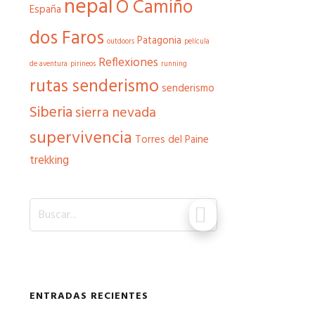
nepal
O Camiño
España
dos Faros
Patagonia
outdoors
película
Reflexiones
de aventura
pirineos
running
rutas senderismo
senderismo
Siberia
sierra nevada
supervivencia
Torres del Paine
trekking
Buscar...
ENTRADAS RECIENTES