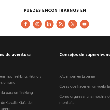
PUEDES ENCONTRARNOS EN
jes de aventura
Consejos de supervivenc
erismo, Trekking, Hiking y
¿Acampar en España?
rsionismo
Cosas que hacer en un vuelo l
ila para un Trekking
Como organizar una mochila d
de Cavalls: Guía del
montaña
turero