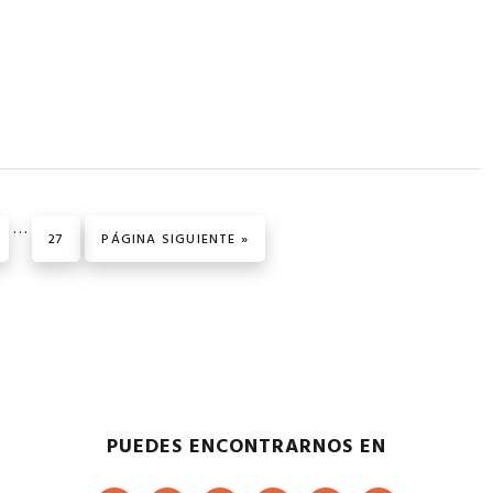
Páginas
…
ÁGINA
PÁGINA
IR A LA
27
PÁGINA SIGUIENTE »
intermedias
omitidas
PUEDES ENCONTRARNOS EN