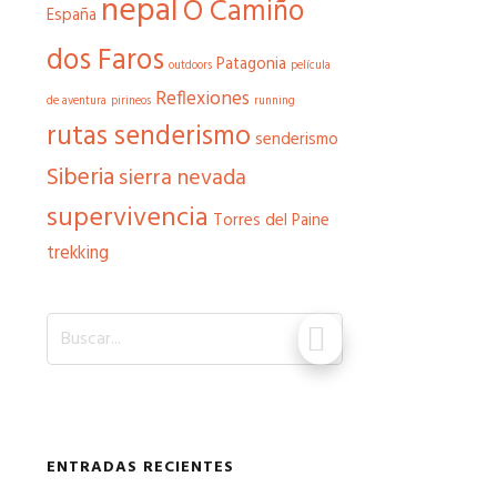
nepal
O Camiño
España
dos Faros
Patagonia
outdoors
película
Reflexiones
de aventura
pirineos
running
rutas senderismo
senderismo
Siberia
sierra nevada
supervivencia
Torres del Paine
trekking
Buscar...
ENTRADAS RECIENTES