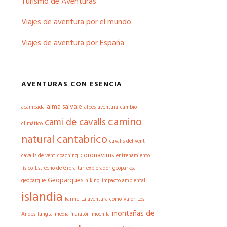
Turismo de Aventuras
Viajes de aventura por el mundo
Viajes de aventura por España
AVENTURAS CON ESENCIA
alma salvaje
acampada
alpes
aventura
cambio
camino
cami de cavalls
climático
natural cantabrico
cavalls del vent
coronavirus
cavalls de vent
coaching
entrenamiento
físico
Estrecho de Gibraltar
explorador
geoparkea
Geoparques
geoparque
hiking
impacto ambiental
islandia
karine
La aventura como Valor
Los
montañas de
Andes
lungta
media maratón
mochila