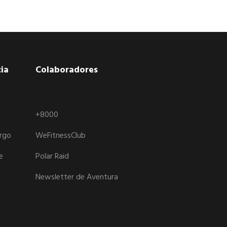
ia
Colaboradores
+8000
argo
WeFitnessClub
e
Polar Raid
Newsletter de Aventura