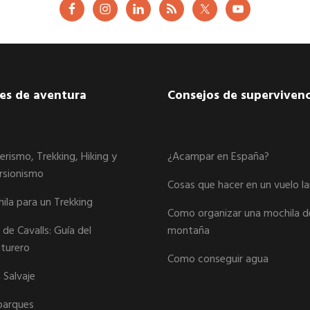
jes de aventura
Consejos de supervivenc
erismo, Trekking, Hiking y
¿Acampar en España?
rsionismo
Cosas que hacer en un vuelo l
ila para un Trekking
Como organizar una mochila d
de Cavalls: Guía del
montaña
turero
Como conseguir agua
 Salvaje
arques