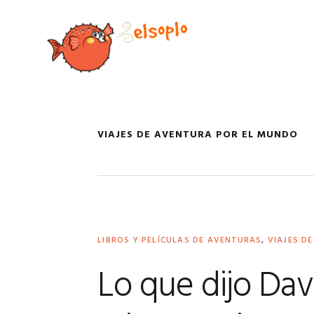
Saltar
Saltar
Saltar
Saltar
a
al
a
al
la
contenido
la
pie
navegación
principal
barra
de
principal
lateral
página
principal
VIAJES DE AVENTURA POR EL MUNDO
LIBROS Y PELÍCULAS DE AVENTURAS
,
VIAJES D
Lo que dijo Dav