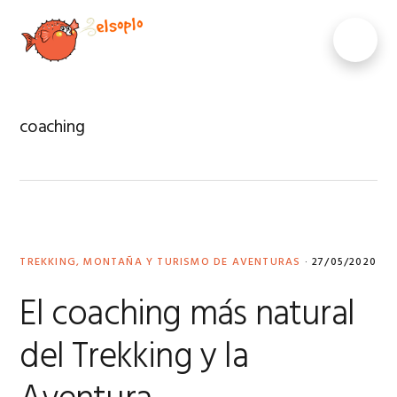
Saltar
Saltar
Saltar
Saltar
a
al
a
al
MENU
la
contenido
la
pie
navegación
principal
barra
de
principal
lateral
página
principal
coaching
TREKKING, MONTAÑA Y TURISMO DE AVENTURAS
·
27/05/2020
El coaching más natural
del Trekking y la