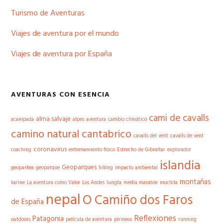
Turismo de Aventuras
Viajes de aventura por el mundo
Viajes de aventura por España
AVENTURAS CON ESENCIA
cami de cavalls
alma salvaje
acampada
alpes
aventura
cambio climático
camino natural cantabrico
cavalls del vent
cavalls de vent
coronavirus
coaching
entrenamiento físico
Estrecho de Gibraltar
explorador
islandia
Geoparques
geoparkea
geoparque
hiking
impacto ambiental
montañas
karine
La aventura como Valor
Los Andes
lungta
media maratón
mochila
nepal
O Camiño dos Faros
de España
Reflexiones
Patagonia
outdoors
película de aventura
pirineos
running