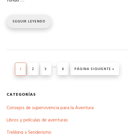
fondo …
SEGUIR LEYENDO
Páginas
…
PÁGINA
PÁGINA
PÁGINA
IR A LA
PÁGINA
2
3
6
PÁGINA SIGUIENTE »
1
intermedias
omitidas
Barra
CATEGORÍAS
lateral
Consejos de supervivencia para la Aventura
principal
Libros y películas de aventuras
Trekking y Senderismo