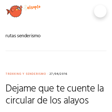
Saltar
Saltar
Saltar
Saltar
a
al
a
al
MENU
la
contenido
la
pie
navegación
principal
barra
de
principal
lateral
página
principal
rutas senderismo
TREKKING Y SENDERISMO
·
27/04/2016
Dejame que te cuente la
circular de los alayos