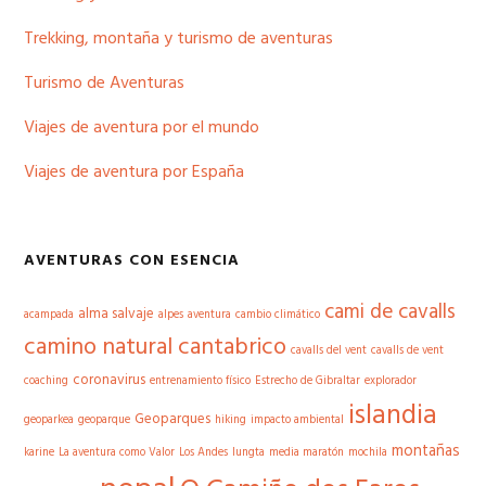
Trekking, montaña y turismo de aventuras
Turismo de Aventuras
Viajes de aventura por el mundo
Viajes de aventura por España
AVENTURAS CON ESENCIA
cami de cavalls
alma salvaje
acampada
alpes
aventura
cambio climático
camino natural cantabrico
cavalls del vent
cavalls de vent
coronavirus
coaching
entrenamiento físico
Estrecho de Gibraltar
explorador
islandia
Geoparques
geoparkea
geoparque
hiking
impacto ambiental
montañas
karine
La aventura como Valor
Los Andes
lungta
media maratón
mochila