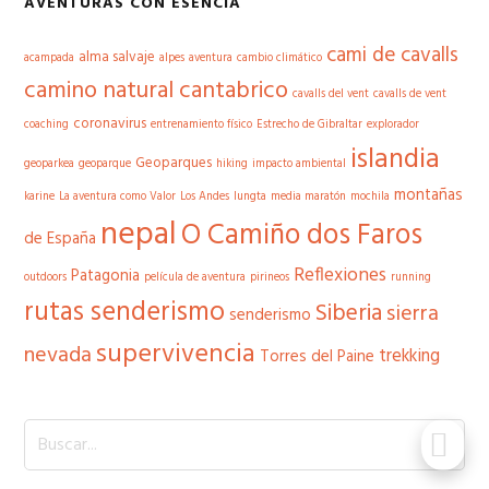
AVENTURAS CON ESENCIA
cami de cavalls
alma salvaje
acampada
alpes
aventura
cambio climático
camino natural cantabrico
cavalls del vent
cavalls de vent
coronavirus
coaching
entrenamiento físico
Estrecho de Gibraltar
explorador
islandia
Geoparques
geoparkea
geoparque
hiking
impacto ambiental
montañas
karine
La aventura como Valor
Los Andes
lungta
media maratón
mochila
nepal
O Camiño dos Faros
de España
Reflexiones
Patagonia
outdoors
película de aventura
pirineos
running
rutas senderismo
Siberia
sierra
senderismo
supervivencia
nevada
trekking
Torres del Paine
Buscar...