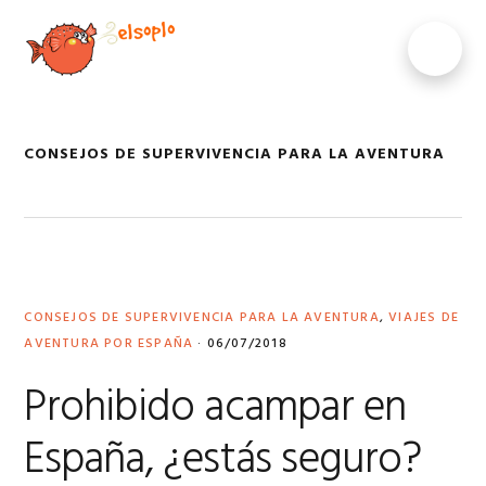
Saltar
Saltar
Saltar
Saltar
a
al
a
al
MENU
la
contenido
la
pie
navegación
principal
barra
de
principal
lateral
página
principal
CONSEJOS DE SUPERVIVENCIA PARA LA AVENTURA
CONSEJOS DE SUPERVIVENCIA PARA LA AVENTURA
,
VIAJES DE
AVENTURA POR ESPAÑA
·
06/07/2018
Prohibido acampar en
España, ¿estás seguro?