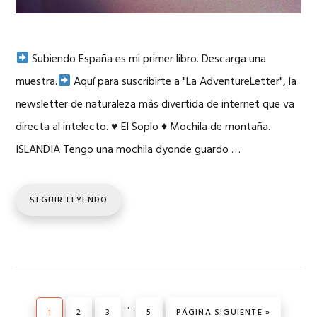
Subiendo España es mi primer libro. Descarga una
muestra.
Aquí para suscribirte a "La AdventureLetter", la
newsletter de naturaleza más divertida de internet que va
directa al intelecto.
♥
El Soplo
♦
Mochila de montaña.
ISLANDIA Tengo una mochila dyonde guardo …
SEGUIR LEYENDO
Páginas
…
PÁGINA
PÁGINA
PÁGINA
IR A LA
PÁGINA
2
3
5
PÁGINA SIGUIENTE »
1