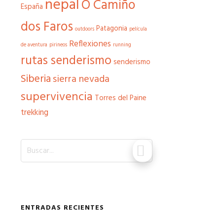
nepal
O Camiño
España
dos Faros
Patagonia
outdoors
película
Reflexiones
de aventura
pirineos
running
rutas senderismo
senderismo
Siberia
sierra nevada
supervivencia
Torres del Paine
trekking
Buscar...
ENTRADAS RECIENTES