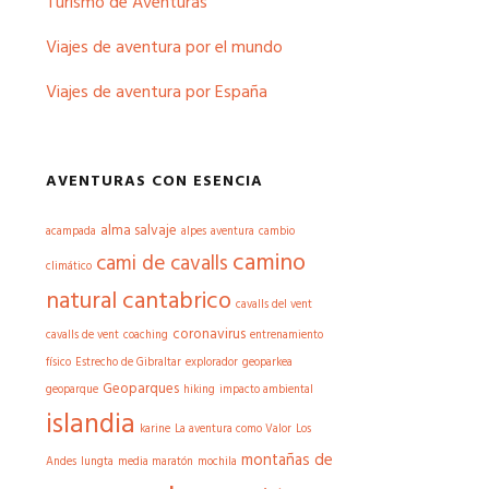
Turismo de Aventuras
Viajes de aventura por el mundo
Viajes de aventura por España
AVENTURAS CON ESENCIA
alma salvaje
acampada
alpes
aventura
cambio
camino
cami de cavalls
climático
natural cantabrico
cavalls del vent
coronavirus
cavalls de vent
coaching
entrenamiento
físico
Estrecho de Gibraltar
explorador
geoparkea
Geoparques
geoparque
hiking
impacto ambiental
islandia
karine
La aventura como Valor
Los
montañas de
Andes
lungta
media maratón
mochila