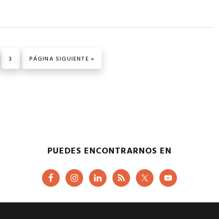
GINA
PÁGINA
IR A LA
3
PÁGINA SIGUIENTE »
PUEDES ENCONTRARNOS EN