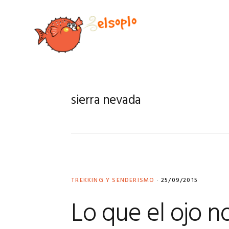
Saltar
Saltar
Saltar
Saltar
a
al
a
al
la
contenido
la
pie
navegación
principal
barra
de
principal
lateral
página
principal
sierra nevada
TREKKING Y SENDERISMO
·
25/09/2015
Lo que el ojo no