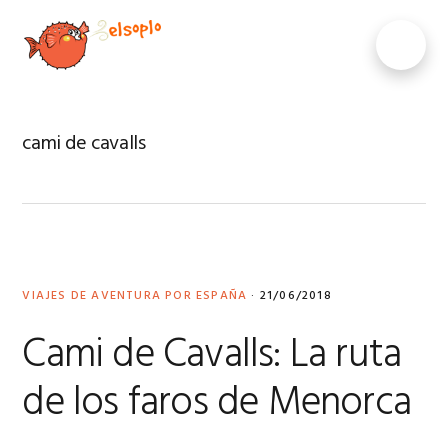
Saltar
Saltar
Saltar
Saltar
a
al
a
al
MENU
la
contenido
la
pie
navegación
principal
barra
de
principal
lateral
página
principal
cami de cavalls
VIAJES DE AVENTURA POR ESPAÑA
·
21/06/2018
Cami de Cavalls: La ruta
de los faros de Menorca