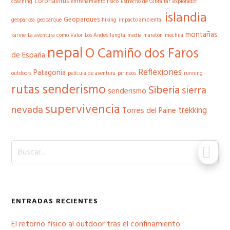
coronavirus
coaching
entrenamiento físico
Estrecho de Gibraltar
explorador
islandia
Geoparques
geoparkea
geoparque
hiking
impacto ambiental
montañas
karine
La aventura como Valor
Los Andes
lungta
media maratón
mochila
nepal
O Camiño dos Faros
de España
Reflexiones
Patagonia
outdoors
película de aventura
pirineos
running
rutas senderismo
Siberia
sierra
senderismo
supervivencia
nevada
trekking
Torres del Paine
B
u
s
c
a
ENTRADAS RECIENTES
r
.
El retorno físico al outdoor tras el confinamiento