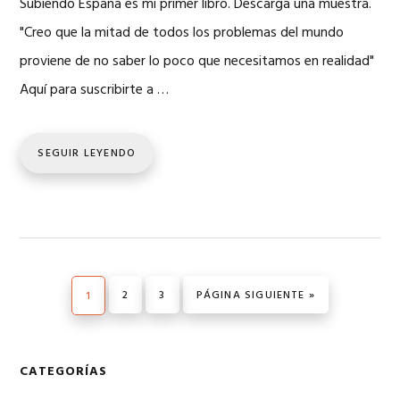
Subiendo España es mi primer libro. Descarga una muestra.
"Creo que la mitad de todos los problemas del mundo
proviene de no saber lo poco que necesitamos en realidad"
Aquí para suscribirte a …
SEGUIR LEYENDO
PÁGINA
2
PÁGINA
3
IR A LA
PÁGINA SIGUIENTE »
PÁGINA
1
Barra
CATEGORÍAS