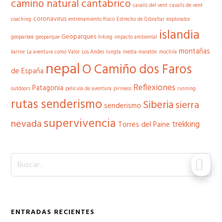
camino natural cantabrico
cavalls del vent
cavalls de vent
coronavirus
coaching
entrenamiento físico
Estrecho de Gibraltar
explorador
islandia
Geoparques
geoparkea
geoparque
hiking
impacto ambiental
montañas
karine
La aventura como Valor
Los Andes
lungta
media maratón
mochila
nepal
O Camiño dos Faros
de España
Reflexiones
Patagonia
outdoors
película de aventura
pirineos
running
rutas senderismo
Siberia
sierra
senderismo
supervivencia
nevada
trekking
Torres del Paine
Buscar...
ENTRADAS RECIENTES