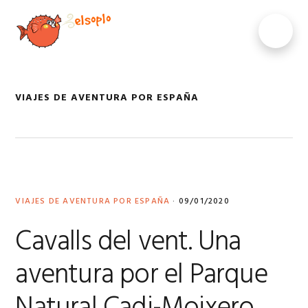
Saltar
Saltar
Saltar
Saltar
a
al
a
al
MENU
la
contenido
la
pie
navegación
principal
barra
de
principal
lateral
página
principal
VIAJES DE AVENTURA POR ESPAÑA
VIAJES DE AVENTURA POR ESPAÑA
·
09/01/2020
Cavalls del vent. Una
aventura por el Parque