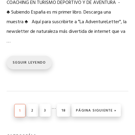
COACHING EN TURISMO DEPORTIVO Y DE AVENTURA -
♣ Subiendo España es mi primer libro. Descarga una
muestra ♣ Aquí para suscribirte a "La AdventureLetter", la
newsletter de naturaleza más divertida de internet que va
…
SEGUIR LEYENDO
Páginas
…
PÁGINA
PÁGINA
PÁGINA
IR A LA
PÁGINA
2
3
18
PÁGINA SIGUIENTE »
1
intermedias
omitidas