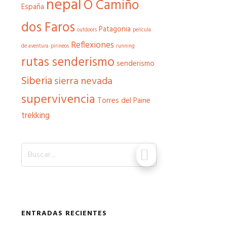
nepal
O Camiño
España
dos Faros
Patagonia
outdoors
película
Reflexiones
de aventura
pirineos
running
rutas senderismo
senderismo
Siberia
sierra nevada
supervivencia
Torres del Paine
trekking
B
u
s
c
a
r
ENTRADAS RECIENTES
.