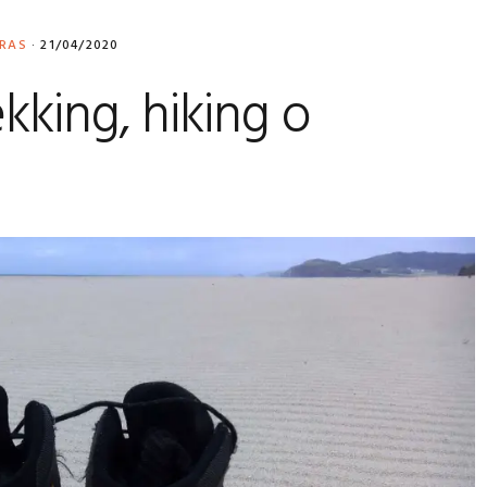
URAS
·
21/04/2020
kking, hiking o