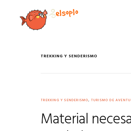
Saltar
Saltar
Saltar
Saltar
a
al
a
al
la
contenido
la
pie
navegación
principal
barra
de
principal
lateral
página
principal
TREKKING Y SENDERISMO
TREKKING Y SENDERISMO
,
TURISMO DE AVENT
Material necesa