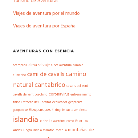
Turismo de Aventuras
Viajes de aventura por el mundo
Viajes de aventura por España
AVENTURAS CON ESENCIA
alma salvaje
acampada
alpes
aventura
cambio
camino
cami de cavalls
climático
natural cantabrico
cavalls del vent
coronavirus
cavalls de vent
coaching
entrenamiento
físico
Estrecho de Gibraltar
explorador
geoparkea
Geoparques
geoparque
hiking
impacto ambiental
islandia
karine
La aventura como Valor
Los
montañas de
Andes
lungta
media maratón
mochila