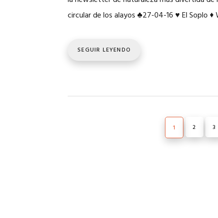
la newsletter de naturaleza más divertida de 
circular de los alayos
♣
27-04-16
♥
El Soplo
♦
SEGUIR LEYENDO
PÁGINA
2
P
3
PÁGINA
1