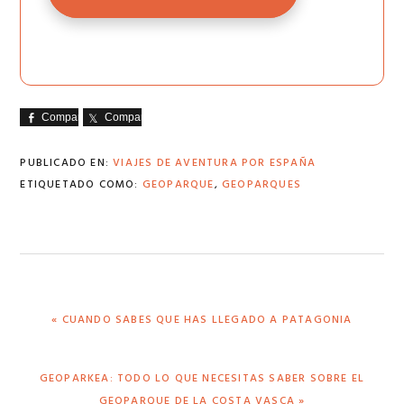
Comparte
Comparte
PUBLICADO EN:
VIAJES DE AVENTURA POR ESPAÑA
ETIQUETADO COMO:
GEOPARQUE
,
GEOPARQUES
ENTRADA
« CUANDO SABES QUE HAS LLEGADO A PATAGONIA
ANTERIOR:
SIGUIENTE
GEOPARKEA: TODO LO QUE NECESITAS SABER SOBRE EL
ENTRADA:
GEOPARQUE DE LA COSTA VASCA »