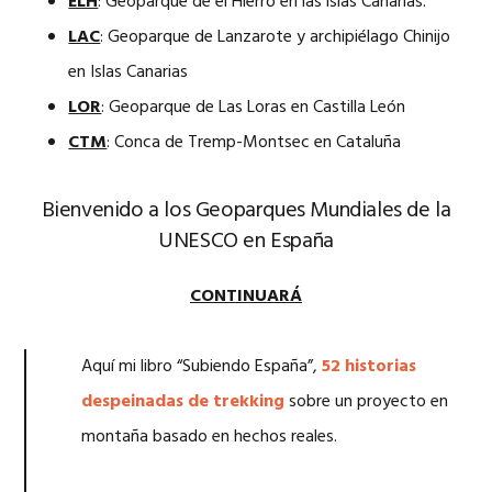
ELH
: Geoparque de el Hierro en las islas Canarias.
LAC
: Geoparque de Lanzarote y archipiélago Chinijo
en Islas Canarias
LOR
: Geoparque de Las Loras en Castilla León
CTM
: Conca de Tremp-Montsec en Cataluña
Bienvenido a los Geoparques Mundiales de la
UNESCO en España
CONTINUARÁ
Aquí mi libro “Subiendo España”,
52 historias
despeinadas de trekking
sobre un proyecto en
montaña basado en hechos reales.