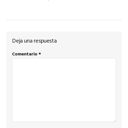
Interacciones
Deja una respuesta
con
Comentario
*
los
lectores