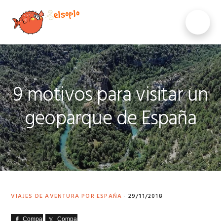
Saltar
Saltar
Saltar
a
al
al
MENU
la
contenido
pie
navegación
principal
de
principal
página
9 motivos para visitar un
geoparque de España
VIAJES DE AVENTURA POR ESPAÑA
·
29/11/2018
Comparte
Comparte