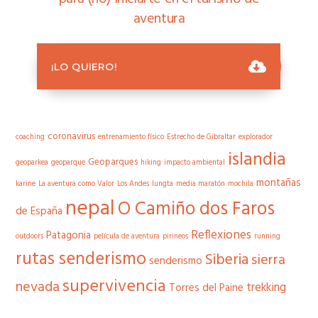
Viajes de aventura por España
aventura
AVENTURAS CON ESENCIA
¡LO QUIERO!
cami de cavalls
alma salvaje
acampada
alpes
aventura
cambio climático
camino natural cantabrico
cavalls del vent
cavalls de vent
coronavirus
coaching
entrenamiento físico
Estrecho de Gibraltar
explorador
islandia
Geoparques
geoparkea
geoparque
hiking
impacto ambiental
montañas
karine
La aventura como Valor
Los Andes
lungta
media maratón
mochila
nepal
O Camiño dos Faros
de España
Reflexiones
Patagonia
outdoors
película de aventura
pirineos
running
rutas senderismo
Siberia
sierra
senderismo
supervivencia
nevada
trekking
Torres del Paine