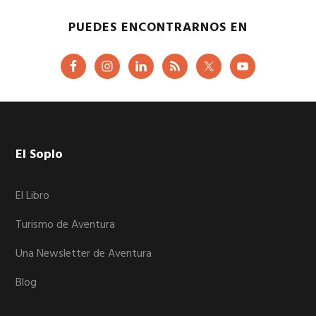
PUEDES ENCONTRARNOS EN
Footer
El Soplo
El Libro
Turismo de Aventura
Una Newsletter de Aventura
Blog