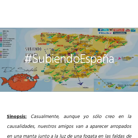
Saltar
Saltar
Saltar
Saltar
a
al
a
al
la
contenido
la
pie
navegación
principal
barra
de
principal
lateral
página
principal
#SubiendoEspaña
Sinopsis:
Casualmente, aunque yo sólo creo en la
causalidades, nuestros amigos van a aparecer arropados
en una manta junto a la luz de una fogata en las faldas de