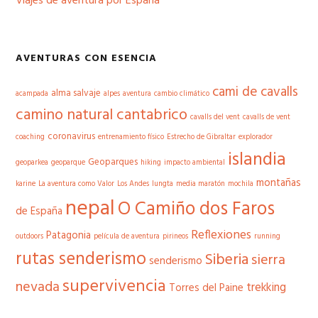
Viajes de aventura por España
AVENTURAS CON ESENCIA
cami de cavalls
alma salvaje
acampada
alpes
aventura
cambio climático
camino natural cantabrico
cavalls del vent
cavalls de vent
coronavirus
coaching
entrenamiento físico
Estrecho de Gibraltar
explorador
islandia
Geoparques
geoparkea
geoparque
hiking
impacto ambiental
montañas
karine
La aventura como Valor
Los Andes
lungta
media maratón
mochila
nepal
O Camiño dos Faros
de España
Reflexiones
Patagonia
outdoors
película de aventura
pirineos
running
rutas senderismo
Siberia
sierra
senderismo
supervivencia
nevada
trekking
Torres del Paine