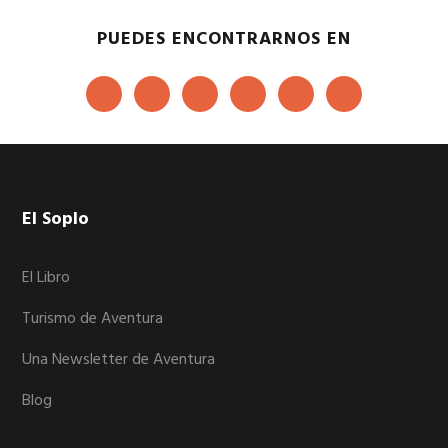
PUEDES ENCONTRARNOS EN
Footer
El Soplo
El Libro
Turismo de Aventura
Una Newsletter de Aventura
Blog