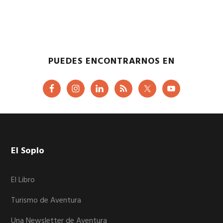
PUEDES ENCONTRARNOS EN
Footer
El Soplo
El Libro
Turismo de Aventura
Una Newsletter de Aventura