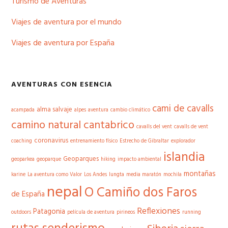
Turismo de Aventuras
Viajes de aventura por el mundo
Viajes de aventura por España
AVENTURAS CON ESENCIA
cami de cavalls
alma salvaje
acampada
alpes
aventura
cambio climático
camino natural cantabrico
cavalls del vent
cavalls de vent
coronavirus
coaching
entrenamiento físico
Estrecho de Gibraltar
explorador
islandia
Geoparques
geoparkea
geoparque
hiking
impacto ambiental
montañas
karine
La aventura como Valor
Los Andes
lungta
media maratón
mochila
nepal
O Camiño dos Faros
de España
Reflexiones
Patagonia
outdoors
película de aventura
pirineos
running