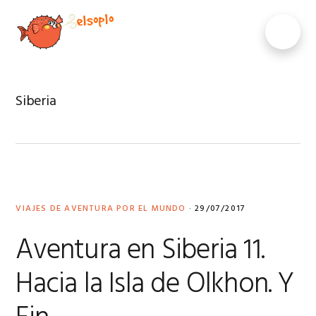
Saltar
Saltar
Saltar
Saltar
a
al
a
al
MENU
la
contenido
la
pie
navegación
principal
barra
de
principal
lateral
página
principal
Siberia
VIAJES DE AVENTURA POR EL MUNDO
·
29/07/2017
Aventura en Siberia 11.
Hacia la Isla de Olkhon. Y