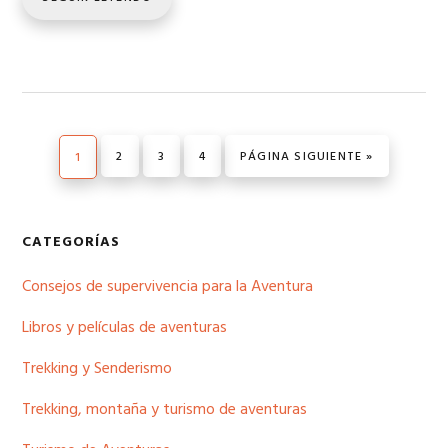
PÁGINA
PÁGINA
PÁGINA
IR A LA
PÁGINA
2
3
4
PÁGINA SIGUIENTE »
1
Barra
CATEGORÍAS
lateral
Consejos de supervivencia para la Aventura
principal
Libros y películas de aventuras
Trekking y Senderismo
Trekking, montaña y turismo de aventuras