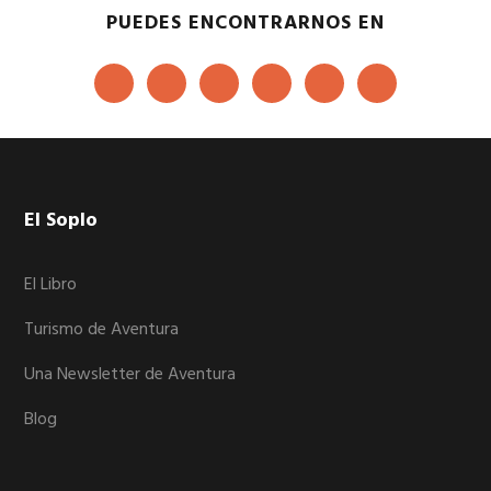
PUEDES ENCONTRARNOS EN
Footer
El Soplo
El Libro
Turismo de Aventura
Una Newsletter de Aventura
Blog