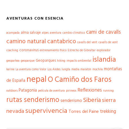
AVENTURAS CON ESENCIA
cami de cavalls
alma salvaje
acampada
alpes
aventura
cambio climático
camino natural cantabrico
cavalls del vent
cavalls de vent
coronavirus
coaching
entrenamiento físico
Estrecho de Gibraltar
explorador
islandia
Geoparques
geoparkea
geoparque
hiking
impacto ambiental
montañas
karine
La aventura como Valor
Los Andes
lungta
media maratón
mochila
nepal
O Camiño dos Faros
de España
Reflexiones
Patagonia
outdoors
película de aventura
pirineos
running
rutas senderismo
Siberia
sierra
senderismo
supervivencia
nevada
trekking
Torres del Paine