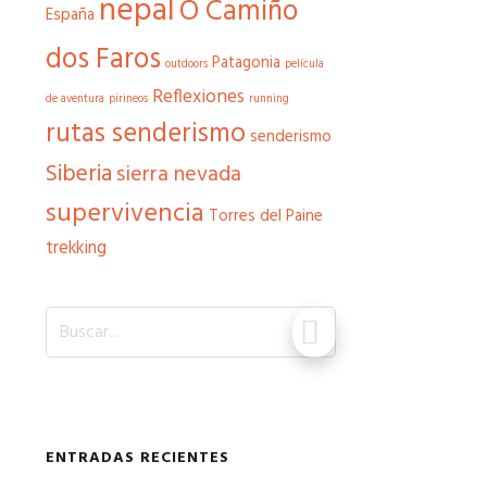
nepal
O Camiño
España
dos Faros
Patagonia
outdoors
película
Reflexiones
de aventura
pirineos
running
rutas senderismo
senderismo
Siberia
sierra nevada
supervivencia
Torres del Paine
trekking
Buscar...
ENTRADAS RECIENTES