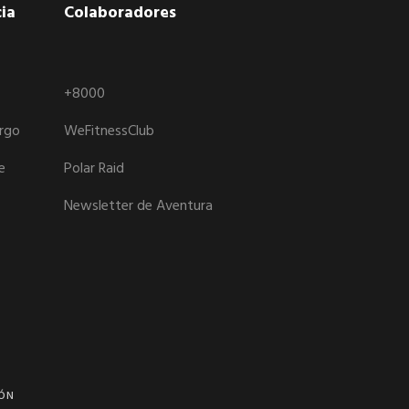
ia
Colaboradores
+8000
argo
WeFitnessClub
e
Polar Raid
Newsletter de Aventura
IÓN