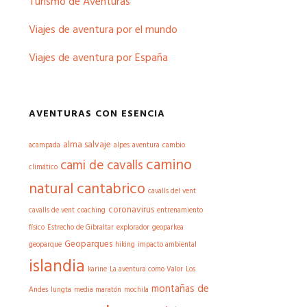
Turismo de Aventuras
Viajes de aventura por el mundo
Viajes de aventura por España
AVENTURAS CON ESENCIA
alma salvaje
acampada
alpes
aventura
cambio
camino
cami de cavalls
climático
natural cantabrico
cavalls del vent
coronavirus
cavalls de vent
coaching
entrenamiento
físico
Estrecho de Gibraltar
explorador
geoparkea
Geoparques
geoparque
hiking
impacto ambiental
islandia
karine
La aventura como Valor
Los
montañas de
Andes
lungta
media maratón
mochila