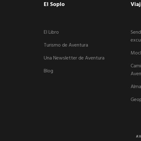
Footer
El Soplo
Via
El Libro
Send
excu
Turismo de Aventura
Moch
Una Newsletter de Aventura
Cami 
Blog
Aven
Alma
Geop
AV