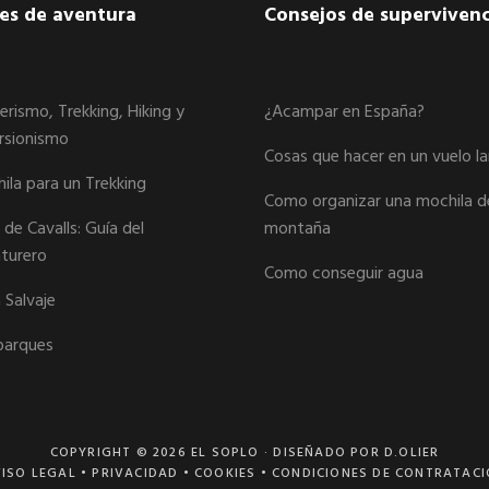
jes de aventura
Consejos de supervivenc
erismo, Trekking, Hiking y
¿Acampar en España?
rsionismo
Cosas que hacer en un vuelo l
ila para un Trekking
Como organizar una mochila d
de Cavalls: Guía del
montaña
turero
Como conseguir agua
 Salvaje
arques
COPYRIGHT © 2026
EL SOPLO
· DISEÑADO POR D.OLIER
ISO LEGAL
•
PRIVACIDAD
•
COOKIES
•
CONDICIONES DE CONTRATAC