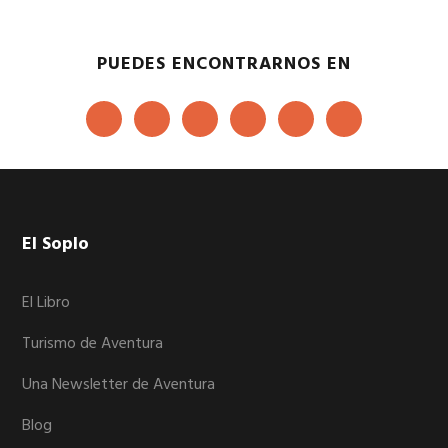
PUEDES ENCONTRARNOS EN
Footer
El Soplo
El Libro
Turismo de Aventura
Una Newsletter de Aventura
Blog