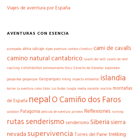
Viajes de aventura por España
AVENTURAS CON ESENCIA
cami de cavalls
alma salvaje
acampada
alpes
aventura
cambio climático
camino natural cantabrico
cavalls del vent
cavalls de vent
coronavirus
coaching
entrenamiento físico
Estrecho de Gibraltar
explorador
islandia
Geoparques
geoparkea
geoparque
hiking
impacto ambiental
montañas
karine
La aventura como Valor
Los Andes
lungta
media maratón
mochila
nepal
O Camiño dos Faros
de España
Reflexiones
Patagonia
outdoors
película de aventura
pirineos
running
rutas senderismo
Siberia
sierra
senderismo
supervivencia
nevada
trekking
Torres del Paine