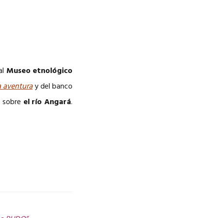
 al
Museo etnológico
a aventura
y del banco
a sobre
el río Angará
.