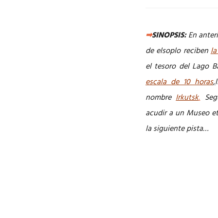
➡
SINOPSIS:
En anteri
de elsoplo reciben
la
el tesoro del Lago B
escala de 10 horas
,
nombre
Irkutsk
.
Segú
acudir a un Museo et
la siguiente pista…