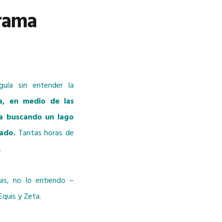
trama
uía sin entender la
a, en medio de las
ia buscando un lago
ado.
Tantas horas de
.
is, no lo entiendo –
Equis y Zeta.