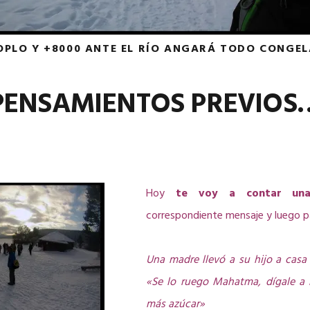
OPLO Y +8000 ANTE EL RÍO ANGARÁ TODO CONGE
PENSAMIENTOS PREVIOS
Hoy
te voy a contar una 
correspondiente mensaje y luego 
Una madre llevó a su hijo a cas
«Se lo ruego Mahatma, dígale a
más azúcar»