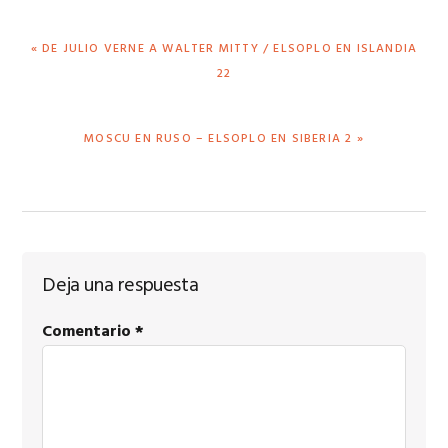
ENTRADA
« DE JULIO VERNE A WALTER MITTY / ELSOPLO EN ISLANDIA
ANTERIOR:
22
SIGUIENTE
MOSCU EN RUSO – ELSOPLO EN SIBERIA 2 »
ENTRADA:
Interacciones
Deja una respuesta
con
Comentario
*
los
lectores