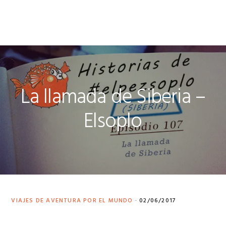
Saltar
Saltar
Saltar
a
al
al
la
contenido
pie
navegación
principal
de
principal
página
La llamada de Siberia –
Elsoplo
VIAJES DE AVENTURA POR EL MUNDO
·
02/06/2017