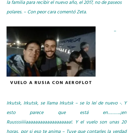
la familia para recibir el nuevo año, el 2017, no de paseos
polares. – Con peor cara comentó Zeta.
–
VUELO A RUSIA CON AEROFLOT
Irkutsk, Irkutsk, se llama Irkutsk – se lo leí de nuevo -. Y
esto parece que está en………..¡en
Ruusssiiiiaaaaaaaaaaaaaaaaaaa!. Y el vuelo son unas 20
horas, por si eso te anima – Tuve que contarles la verdad