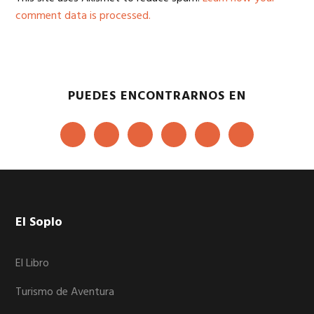
comment data is processed.
PUEDES ENCONTRARNOS EN
Footer
El Soplo
El Libro
Turismo de Aventura