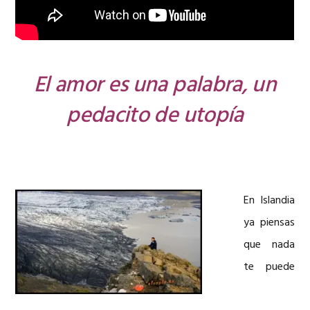
El amor es una palabra, un
pedacito de utopía
En Islandia
ya piensas
que nada
te puede