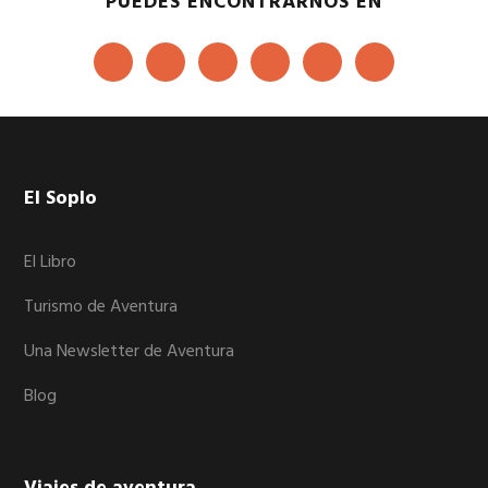
PUEDES ENCONTRARNOS EN
Footer
El Soplo
El Libro
Turismo de Aventura
Una Newsletter de Aventura
Blog