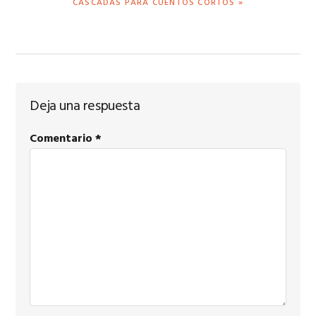
CASCADAS PARA CUENTOS CORTOS »
ENTRADA:
Interacciones
Deja una respuesta
con
Comentario
*
los
lectores