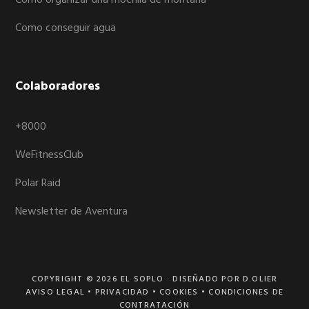
Como organizar una mochila de montaña
Como conseguir agua
Colaboradores
+8000
WeFitnessClub
Polar Raid
Newsletter de Aventura
COPYRIGHT © 2026
EL SOPLO
· DISEÑADO POR D.OLIER
AVISO LEGAL
•
PRIVACIDAD
•
COOKIES
•
CONDICIONES DE
CONTRATACIÓN