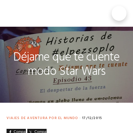
Saltar
Saltar
Saltar
a
al
al
MENU
la
contenido
pie
navegación
principal
de
principal
página
Déjame que te cuente
modo Star Wars
VIAJES DE AVENTURA POR EL MUNDO
·
17/12/2015
Comparte
Comparte