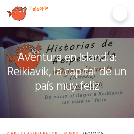
Saltar
Saltar
Saltar
a
al
al
MENU
la
contenido
pie
navegación
principal
de
principal
página
Aventura en Islandia:
Reikiavik, la capital de un
país muy feliz
VIAJES DE AVENTURA POR EL MUNDO
·
24/11/2016