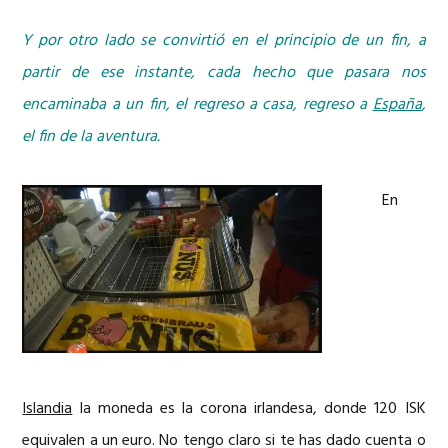
Y por otro lado se convirtió en el principio de un fin, a
partir de ese instante, cada hecho que pasara nos
encaminaba a un fin, el regreso a casa, regreso a
España
,
el fin de la aventura.
En
Islandia
la moneda es la corona irlandesa, donde 120 ISK
equivalen a un euro. No tengo claro si te has dado cuenta o