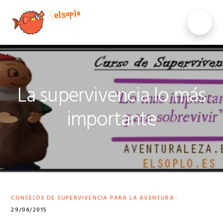
Saltar
Saltar
Saltar
a
al
al
MENU
la
contenido
pie
navegación
principal
de
principal
página
La supervivencia lo más
importante
CONSEJOS DE SUPERVIVENCIA PARA LA AVENTURA
·
29/04/2015