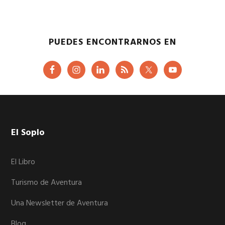
PUEDES ENCONTRARNOS EN
Footer
El Soplo
El Libro
Turismo de Aventura
Una Newsletter de Aventura
Blog