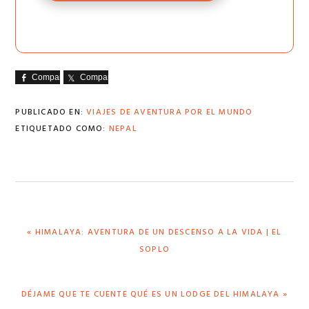
Comparte
Comparte
PUBLICADO EN:
VIAJES DE AVENTURA POR EL MUNDO
ETIQUETADO COMO:
NEPAL
ENTRADA
« HIMALAYA: AVENTURA DE UN DESCENSO A LA VIDA | EL
ANTERIOR:
SOPLO
SIGUIENTE
DÉJAME QUE TE CUENTE QUÉ ES UN LODGE DEL HIMALAYA »
ENTRADA: