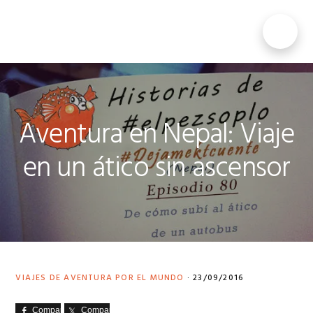
Saltar
Saltar
Saltar
a
al
al
MENU
la
contenido
pie
navegación
principal
de
principal
página
Aventura en Nepal: Viaje
en un ático sin ascensor
VIAJES DE AVENTURA POR EL MUNDO
·
23/09/2016
Comparte
Comparte