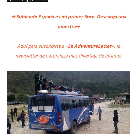
➡
Subiendo España es mi primer libro. Descarga una
muestra
➡
Aquí para suscribirte a «
La AdventureLetter»
, la
newsletter de naturaleza más divertida de internet