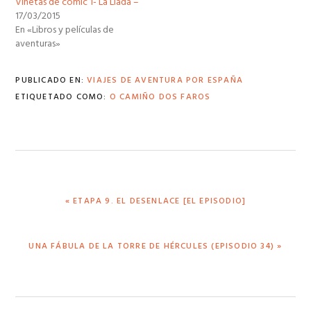
Viñetas de comic 1- La Liada –
17/03/2015
En «Libros y películas de
aventuras»
PUBLICADO EN:
VIAJES DE AVENTURA POR ESPAÑA
ETIQUETADO COMO:
O CAMIÑO DOS FAROS
ENTRADA
« ETAPA 9. EL DESENLACE [EL EPISODIO]
ANTERIOR:
SIGUIENTE
UNA FÁBULA DE LA TORRE DE HÉRCULES (EPISODIO 34) »
ENTRADA: