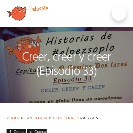
Saltar
Saltar
Saltar
a
al
al
MENU
la
contenido
pie
navegación
principal
de
principal
página
Creer, creer y creer
(Episodio 33)
VIAJES DE AVENTURA POR ESPAÑA
·
13/08/2015
Comparte
Comparte