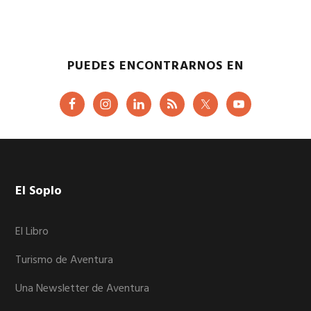
PUEDES ENCONTRARNOS EN
Footer
El Soplo
El Libro
Turismo de Aventura
Una Newsletter de Aventura