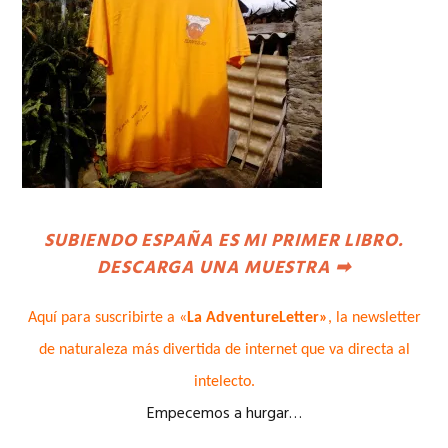
SUBIENDO ESPAÑA ES MI PRIMER LIBRO.
DESCARGA UNA MUESTRA
➡
Aquí para suscribirte a «
La AdventureLetter»
, la newsletter
de naturaleza más divertida de internet que va directa al
intelecto.
Empecemos a hurgar…