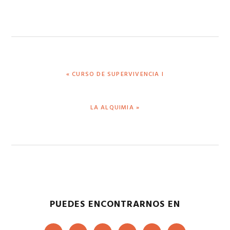
ENTRADA
« CURSO DE SUPERVIVENCIA I
ANTERIOR:
SIGUIENTE
LA ALQUIMIA »
ENTRADA:
PUEDES ENCONTRARNOS EN