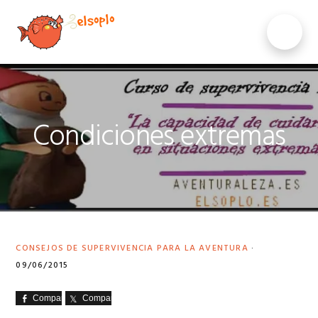
Saltar
Saltar
Saltar
a
al
al
MENU
la
contenido
pie
navegación
principal
de
principal
página
Condiciones extremas
CONSEJOS DE SUPERVIVENCIA PARA LA AVENTURA
·
09/06/2015
Comparte
Comparte